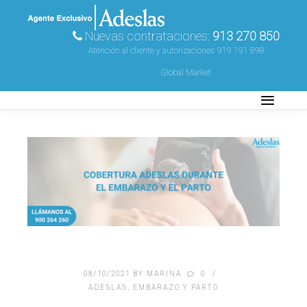
Nuevas contrataciones:
913 270 850
Atención al cliente y autorizaciones:
919 191 898
Global Market
08/10/2021
BY
MARINA
0
ADESLAS
,
EMBARAZO Y PARTO