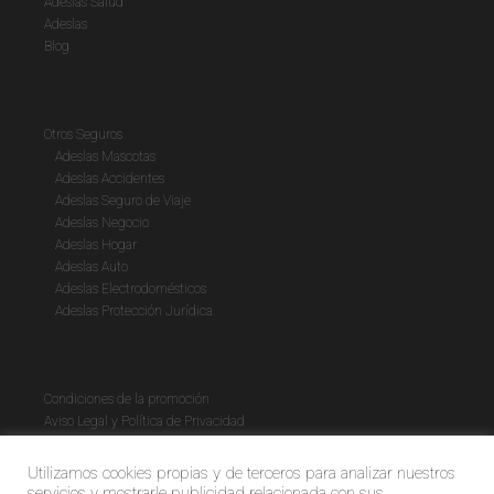
Adeslas Salud
Adeslas
Blog
Otros Seguros
Adeslas Mascotas
Adeslas Accidentes
Adeslas Seguro de Viaje
Adeslas Negocio
Adeslas Hogar
Adeslas Auto
Adeslas Electrodomésticos
Adeslas Protección Jurídica
Condiciones de la promoción
Aviso Legal y Política de Privacidad
Política de cookies
Utilizamos cookies propias y de terceros para analizar nuestros
servicios y mostrarle publicidad relacionada con sus