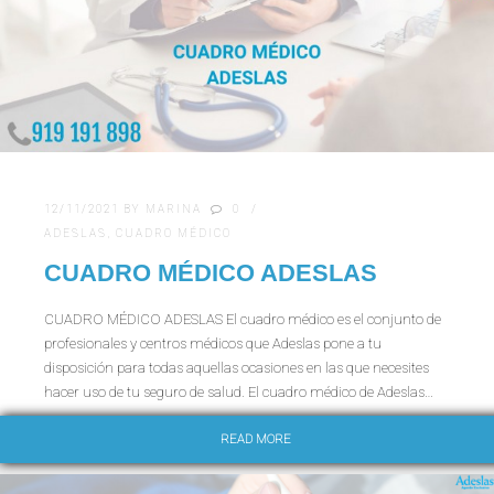
12/11/2021
BY
MARINA
0
ADESLAS
,
CUADRO MÉDICO
CUADRO MÉDICO ADESLAS
CUADRO MÉDICO ADESLAS El cuadro médico es el conjunto de
profesionales y centros médicos que Adeslas pone a tu
disposición para todas aquellas ocasiones en las que necesites
hacer uso de tu seguro de salud. El cuadro médico de Adeslas…
READ MORE