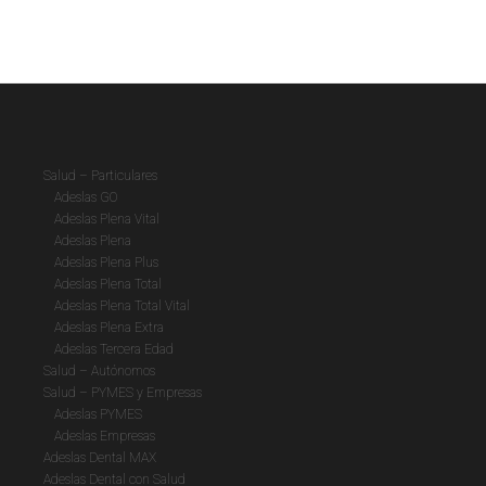
Salud – Particulares
Adeslas GO
Adeslas Plena Vital
Adeslas Plena
Adeslas Plena Plus
Adeslas Plena Total
Adeslas Plena Total Vital
Adeslas Plena Extra
Adeslas Tercera Edad
Salud – Autónomos
Salud – PYMES y Empresas
Adeslas PYMES
Adeslas Empresas
Adeslas Dental MAX
Adeslas Dental con Salud