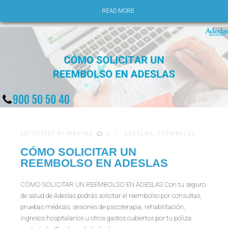
READ MORE
22/10/2021
BY
MARINA
0
ADESLAS
,
REEMBOLSO
CÓMO SOLICITAR UN
REEMBOLSO EN ADESLAS
CÓMO SOLICITAR UN REEMBOLSO EN ADESLAS Con tu seguro
de salud de Adeslas podrás solicitar el reembolso por consultas,
pruebas médicas, sesiones de psicoterapia, rehabilitación,
ingresos hospitalarios u otros gastos cubiertos por tu póliza