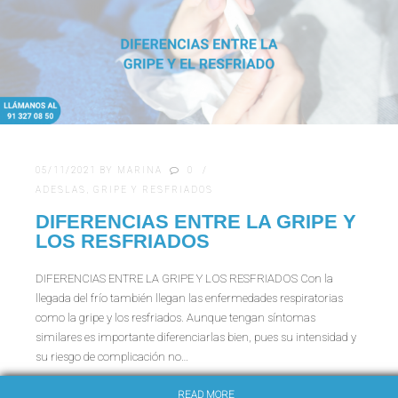
05/11/2021
BY
MARINA
0
ADESLAS
,
GRIPE Y RESFRIADOS
DIFERENCIAS ENTRE LA GRIPE Y
LOS RESFRIADOS
DIFERENCIAS ENTRE LA GRIPE Y LOS RESFRIADOS Con la
llegada del frío también llegan las enfermedades respiratorias
como la gripe y los resfriados. Aunque tengan síntomas
similares es importante diferenciarlas bien, pues su intensidad y
su riesgo de complicación no…
READ MORE