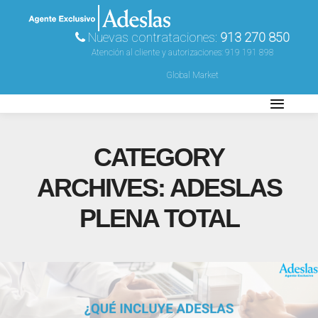
Nuevas contrataciones:
913 270 850
Atención al cliente y autorizaciones:
919 191 898
Global Market
CATEGORY
ARCHIVES:
ADESLAS
PLENA TOTAL