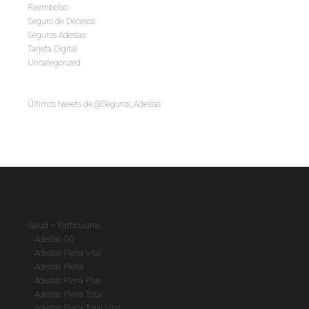
Reembolso
Seguro de Decesos
Seguros Adeslas
Tarjeta Digital
Uncategorized
Últimos tweets de @Seguros_Adeslas
Salud – Particulares
Adeslas GO
Adeslas Plena Vital
Adeslas Plena
Adeslas Plena Plus
Adeslas Plena Total
Adeslas Plena Total Vital