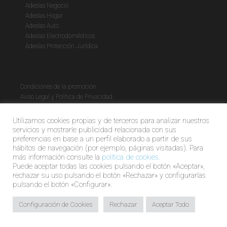
Adeslas Negocio
Adeslas Hogar
Adeslas Auto
Adeslas Electrodomésticos
Adeslas Protección Jurídica
Condiciones de la promoción
Aviso Legal y Política de Privacidad
Política de cookies
Utilizamos cookies propias y de terceros para analizar nuestros
servicios y mostrarle publicidad relacionada con sus
preferencias en base a un perfil elaborado a partir de sus
hábitos de navegación (por ejemplo, páginas visitadas). Para
más información consulte la
política de cookies.
Puede aceptar todas las cookies pulsando el botón «Aceptar»,
rechazar su uso pulsando el botón «Rechazar» y configurarlas
pulsando el botón «Configurar».
© Global Market | Agente Exclusivo Adeslas C0124B85540896.
Configuración de Cookies
Rechazar
Aceptar Todo