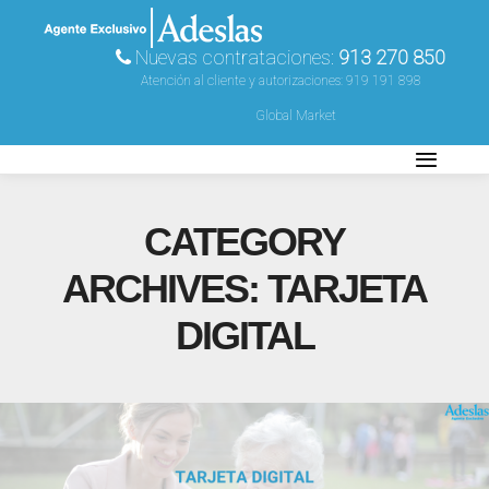
Nuevas contrataciones:
913 270 850
Atención al cliente y autorizaciones:
919 191 898
Global Market
CATEGORY
ARCHIVES:
TARJETA
DIGITAL