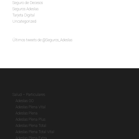
Seguro de Decesos
Seguros Adeslas
Tarjeta Digital
Uncategorized
Últimos tweets de @Seguros_Adeslas
Salud – Particulares
Adeslas GO
Adeslas Plena Vital
Adeslas Plena
Adeslas Plena Plus
Adeslas Plena Total
Adeslas Plena Total Vital
Adeslas Plena Extra