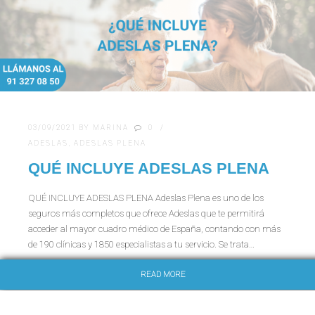
03/09/2021
BY
MARINA
0
ADESLAS
,
ADESLAS PLENA
QUÉ INCLUYE ADESLAS PLENA
QUÉ INCLUYE ADESLAS PLENA Adeslas Plena es uno de los
seguros más completos que ofrece Adeslas que te permitirá
acceder al mayor cuadro médico de España, contando con más
de 190 clínicas y 1850 especialistas a tu servicio. Se trata…
READ MORE