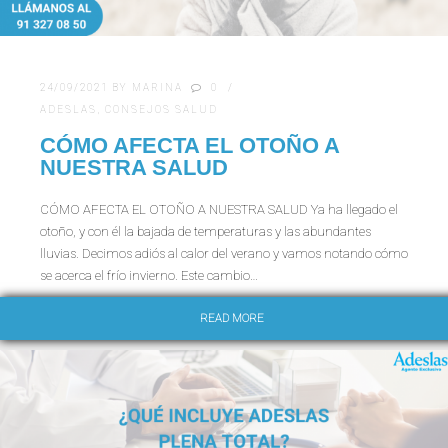
24/09/2021
BY
MARINA
0
ADESLAS
,
CONSEJOS SALUD
CÓMO AFECTA EL OTOÑO A
NUESTRA SALUD
CÓMO AFECTA EL OTOÑO A NUESTRA SALUD Ya ha llegado el
otoño, y con él la bajada de temperaturas y las abundantes
lluvias. Decimos adiós al calor del verano y vamos notando cómo
se acerca el frío invierno. Este cambio…
READ MORE