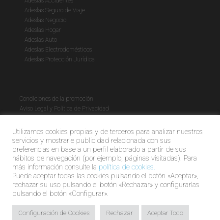
Adeslas Accidentes
Adeslas Seguro de Viaje
Adeslas Negocio
Adeslas Hogar
Adeslas Auto
Adeslas Electrodomésticos
Adeslas Protección Jurídica
Condiciones de la promoción
Aviso Legal y Política de Privacidad
Política de cookies
Utilizamos cookies propias y de terceros para analizar nuestros
servicios y mostrarle publicidad relacionada con sus
preferencias en base a un perfil elaborado a partir de sus
hábitos de navegación (por ejemplo, páginas visitadas). Para
más información consulte la
política de cookies.
Puede aceptar todas las cookies pulsando el botón «Aceptar»,
rechazar su uso pulsando el botón «Rechazar» y configurarlas
pulsando el botón «Configurar».
© Global Market | Agente Exclusivo Adeslas C0124B85540896.
Configuración de Cookies
Rechazar
Aceptar Todo