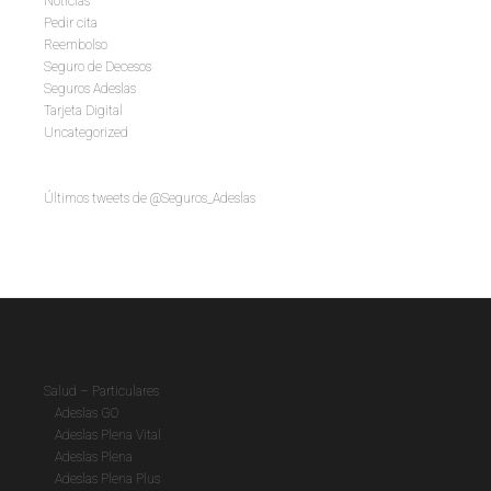
Noticias
Pedir cita
Reembolso
Seguro de Decesos
Seguros Adeslas
Tarjeta Digital
Uncategorized
Últimos tweets de @Seguros_Adeslas
Salud – Particulares
Adeslas GO
Adeslas Plena Vital
Adeslas Plena
Adeslas Plena Plus