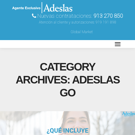
Nuevas contrataciones:
913 270 850
Atención al cliente y autorizaciones:
919 191 898
Global Market
CATEGORY
ARCHIVES:
ADESLAS
GO