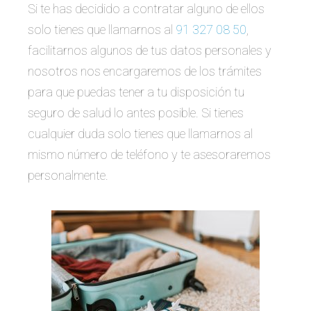
Si te has decidido a contratar alguno de ellos
solo tienes que llamarnos al
91 327 08 50
,
facilitarnos algunos de tus datos personales y
nosotros nos encargaremos de los trámites
para que puedas tener a tu disposición tu
seguro de salud lo antes posible. Si tienes
cualquier duda solo tienes que llamarnos al
mismo número de teléfono y te asesoraremos
personalmente.