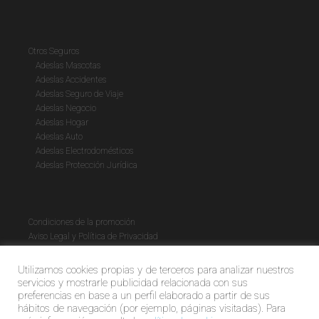
Otros Seguros
Adeslas Mascotas
Adeslas Accidentes
Adeslas Seguro de Viaje
Adeslas Negocio
Adeslas Hogar
Adeslas Auto
Adeslas Electrodomésticos
Adeslas Protección Jurídica
Condiciones de la promoción
Aviso Legal y Política de Privacidad
Política de cookies
Utilizamos cookies propias y de terceros para analizar nuestros
servicios y mostrarle publicidad relacionada con sus
preferencias en base a un perfil elaborado a partir de sus
hábitos de navegación (por ejemplo, páginas visitadas). Para