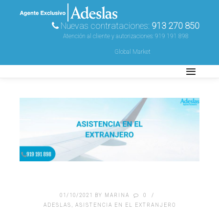
Nuevas contrataciones:
913 270 850
Atención al cliente y autorizaciones:
919 191 898
Global Market
01/10/2021
BY
MARINA
0
ADESLAS
,
ASISTENCIA EN EL EXTRANJERO