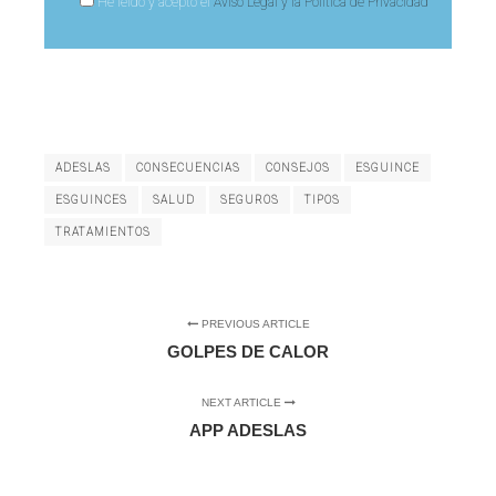
He leído y acepto el
Aviso Legal y la Política de Privacidad
ADESLAS
CONSECUENCIAS
CONSEJOS
ESGUINCE
ESGUINCES
SALUD
SEGUROS
TIPOS
TRATAMIENTOS
PREVIOUS ARTICLE
GOLPES DE CALOR
NEXT ARTICLE
APP ADESLAS