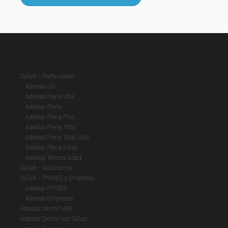
Salud – Particulares
Adeslas GO
Adeslas Plena Vital
Adeslas Plena
Adeslas Plena Plus
Adeslas Plena Total
Adeslas Plena Total Vital
Adeslas Plena Extra
Adeslas Tercera Edad
Salud – Autónomos
Salud – PYMES y Empresas
Adeslas PYMES
Adeslas Empresas
Adeslas Dental MAX
Adeslas Dental con Salud