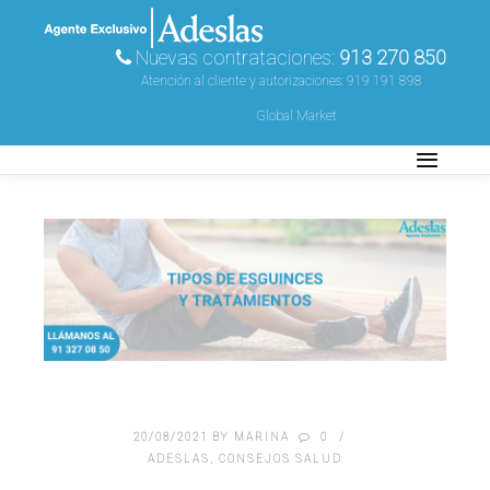
Nuevas contrataciones:
913 270 850
Atención al cliente y autorizaciones:
919 191 898
Global Market
20/08/2021
BY
MARINA
0
ADESLAS
,
CONSEJOS SALUD