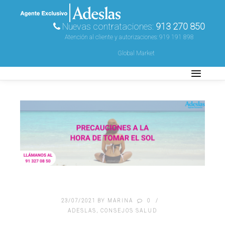
Nuevas contrataciones:
913 270 850
Atención al cliente y autorizaciones:
919 191 898
Global Market
23/07/2021
BY
MARINA
0
ADESLAS
,
CONSEJOS SALUD