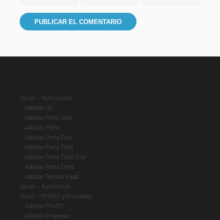
Salud – Particulares
Adeslas GO
Adeslas Plena Vital
Adeslas Plena
Adeslas Plena Plus
Adeslas Plena Total
Adeslas Plena Total Vital
Adeslas Plena Extra
Adeslas Tercera Edad
Salud – Autónomos
Salud – PYMES y Empresas
Adeslas PYMES
Adeslas Empresas