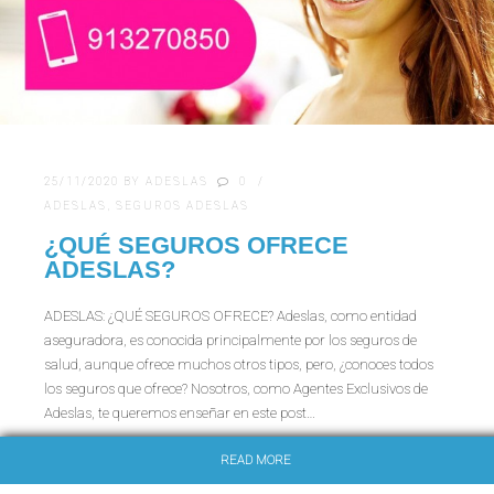
25/11/2020
BY
ADESLAS
0
ADESLAS
,
SEGUROS ADESLAS
¿QUÉ SEGUROS OFRECE
ADESLAS?
ADESLAS: ¿QUÉ SEGUROS OFRECE? Adeslas, como entidad
aseguradora, es conocida principalmente por los seguros de
salud, aunque ofrece muchos otros tipos, pero, ¿conoces todos
los seguros que ofrece? Nosotros, como Agentes Exclusivos de
Adeslas, te queremos enseñar en este post…
READ MORE