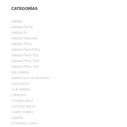
CATEGORÍAS
Adeslas
Adeslas Dental
Adeslas Go
Adeslas Mascotas
Adeslas Plena
Adeslas Plena Extra
Adeslas Plena Plus
Adeslas Plena Total
Adeslas Plena Vital
App Adeslas
Asistencia en el extranjero
Autorización
Club Adeslas
Cobertura
Consejos salud
Contratar seguro
Cuadro médico
Deporte
Embarazo y parto