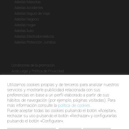
Adeslas Mascotas
Adeslas Accidentes
Adeslas Seguro de Viaje
Adeslas Negocio
Adeslas Hogar
Adeslas Auto
Adeslas Electrodomésticos
Adeslas Protección Jurídica
Condiciones de la promoción
Aviso Legal y Política de Privacidad
Política de cookies
Utilizamos cookies propias y de terceros para analizar nuestros
servicios y mostrarle publicidad relacionada con sus
preferencias en base a un perfil elaborado a partir de sus
hábitos de navegación (por ejemplo, páginas visitadas). Para
más información consulte la
política de cookies.
Puede aceptar todas las cookies pulsando el botón «Aceptar»,
rechazar su uso pulsando el botón «Rechazar» y configurarlas
pulsando el botón «Configurar».