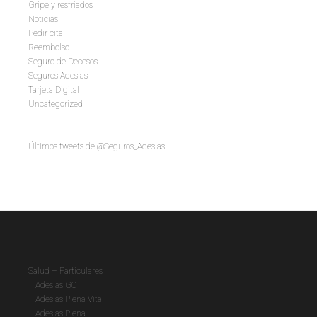
Gripe y resfriados
Noticias
Pedir cita
Reembolso
Seguro de Decesos
Seguros Adeslas
Tarjeta Digital
Uncategorized
Últimos tweets de @Seguros_Adeslas
Salud – Particulares
Adeslas GO
Adeslas Plena Vital
Adeslas Plena