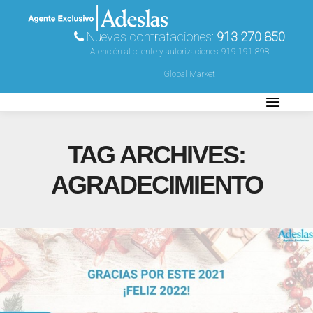
Nuevas contrataciones:
913 270 850
Atención al cliente y autorizaciones:
919 191 898
Global Market
TAG ARCHIVES:
AGRADECIMIENTO