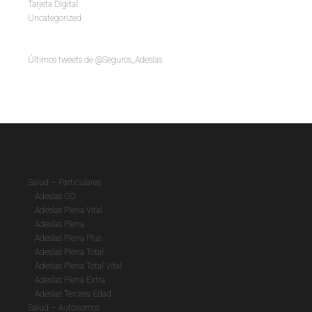
Tarjeta Digital
Uncategorized
Últimos tweets de @Seguros_Adeslas
Salud – Particulares
Adeslas GO
Adeslas Plena Vital
Adeslas Plena
Adeslas Plena Plus
Adeslas Plena Total
Adeslas Plena Total Vital
Adeslas Plena Extra
Adeslas Tercera Edad
Salud – Autónomos