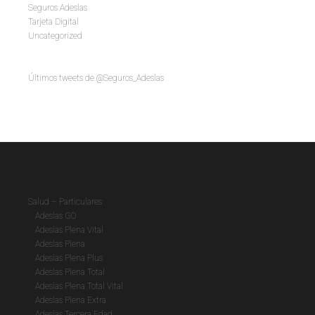
Seguros Adeslas
Tarjeta Digital
Uncategorized
Últimos tweets de @Seguros_Adeslas
Salud – Particulares
Adeslas GO
Adeslas Plena Vital
Adeslas Plena
Adeslas Plena Plus
Adeslas Plena Total
Adeslas Plena Total Vital
Adeslas Plena Extra
Adeslas Tercera Edad