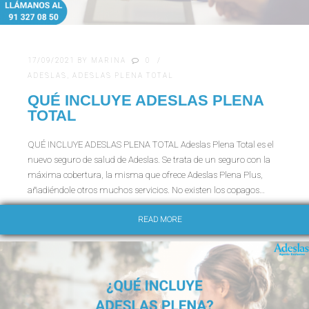
17/09/2021
BY
MARINA
0
ADESLAS
,
ADESLAS PLENA TOTAL
QUÉ INCLUYE ADESLAS PLENA
TOTAL
QUÉ INCLUYE ADESLAS PLENA TOTAL Adeslas Plena Total es el
nuevo seguro de salud de Adeslas. Se trata de un seguro con la
máxima cobertura, la misma que ofrece Adeslas Plena Plus,
añadiéndole otros muchos servicios. No existen los copagos…
READ MORE