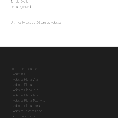
Tarjeta Digital
Uncategorized
Últimos tweets de @Seguros_Adeslas
Salud – Particulares
Adeslas GO
Adeslas Plena Vital
Adeslas Plena
Adeslas Plena Plus
Adeslas Plena Total
Adeslas Plena Total Vital
Adeslas Plena Extra
Adeslas Tercera Edad
Salud – Autónomos