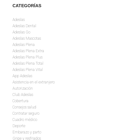
CATEGORÍAS
Adeslas
Adeslas Dental
Adeslas Go
Adeslas Mascotas
Adeslas Plena
Adeslas Plena Extra
Adeslas Plena Plus
Adeslas Plena Total
Adeslas Plena Vital
App Adeslas
Asistencia en el extranjero
Autorización
Club Adeslas
Cobertura
Consejos salud
Contratar seguro
Cuadro médico
Deporte
Embarazo y parto
Gripe y resfriados