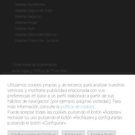
Adeslas Accidentes
Adeslas Seguro de Viaje
Adeslas Negocio
Adeslas Hogar
Adeslas Auto
Adeslas Electrodomésticos
Adeslas Protección Jurídica
Condiciones de la promoción
Aviso Legal y Política de Privacidad
Política de cookies
Utilizamos cookies propias y de terceros para analizar nuestros
servicios y mostrarle publicidad relacionada con sus
preferencias en base a un perfil elaborado a partir de sus
hábitos de navegación (por ejemplo, páginas visitadas). Para
más información consulte la
política de cookies.
Puede aceptar todas las cookies pulsando el botón «Aceptar»,
rechazar su uso pulsando el botón «Rechazar» y configurarlas
pulsando el botón «Configurar».
© Global Market | Agente Exclusivo Adeslas C0124B85540896.
Configuración de Cookies
Rechazar
Aceptar Todo