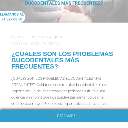
09/06/2021
BY
MARINA
0
ADESLAS
,
ADESLAS DENTAL
¿CUÁLES SON LOS PROBLEMAS
BUCODENTALES MÁS
FRECUENTES?
¿CUÁLES SON LOS PROBLEMAS BUCODENTALES MÁS
FRECUENTES? Cuidar de nuestra salud bucodental es muy
importante. En muchas ocasiones podemos sufrir alguna
dolencia o síntoma que nos puede estar alertando de una
enfermedad mayor. Por esto es importante acudir cada seis…
READ MORE