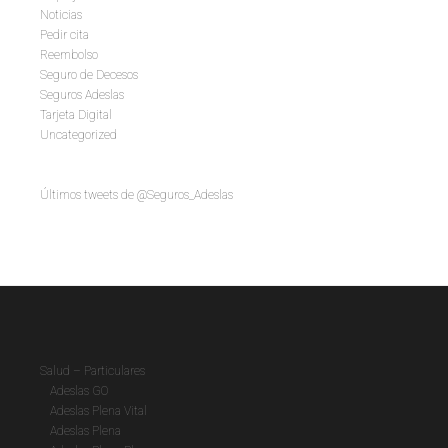
Noticias
Pedir cita
Reembolso
Seguro de Decesos
Seguros Adeslas
Tarjeta Digital
Uncategorized
Últimos tweets de @Seguros_Adeslas
Salud – Particulares
Adeslas GO
Adeslas Plena Vital
Adeslas Plena