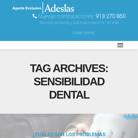
Nuevas contrataciones:
913 270 850
Atención al cliente y autorizaciones:
919 191 898
Global Market
TAG ARCHIVES:
SENSIBILIDAD
DENTAL